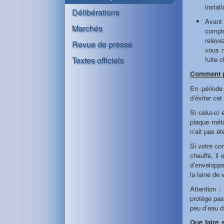
install
Délibérations
Avant 
Marchés
compte
releve
Revue de presse
vous n
Textes officiels
fuite 
Comment pr
En période 
d’éviter cet
Si celui-ci
plaque méta
n’ait pas été
Si votre co
chauffé, il 
d’enveloppe
la laine de 
Attention :
protège pas
peu d’eau d
Que faire 