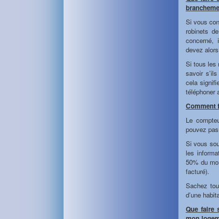
brancheme
Si vous con
robinets d
concerné, 
devez alors 
Si tous les
savoir s’il
cela signif
téléphoner 
Comment fa
Le compteu
pouvez pas 
Si vous sou
les informa
50% du mont
facturé).
Sachez tout
d’une habita
Que faire 
mon logem