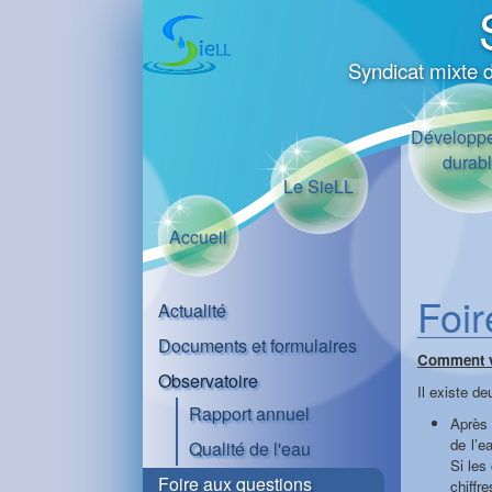
Syndicat mixte 
Développ
durab
Le SieLL
Accueil
Foir
Actualité
Documents et formulaires
Comment vé
Observatoire
Il existe de
Rapport annuel
Après 
de l’e
Qualité de l'eau
Si les
Foire aux questions
chiff